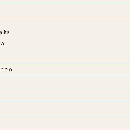
alità
va
ento