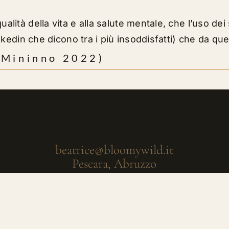
ualità della vita e alla salute mentale, che l’uso d
linkedin che dicono tra i più insoddisfatti) che da q
 (Mininno 2022)
beatrice@bloomywild.it
Pescara, Abruzzo