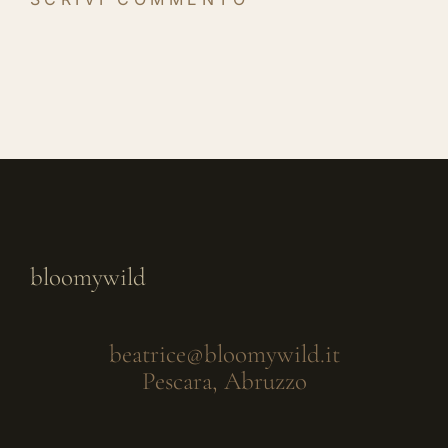
bloomywild
beatrice@bloomywild.it
Pescara, Abruzzo