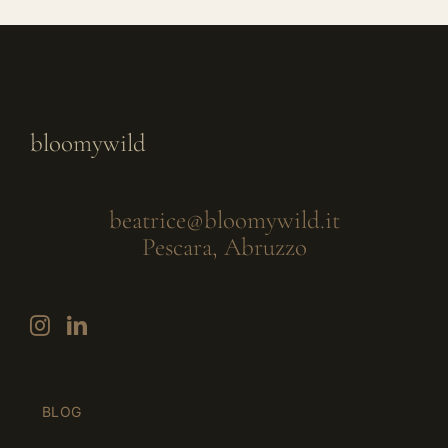
bloomywild
beatrice@bloomywild.it
Pescara, Abruzzo
BLOG