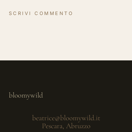
bloomywild
beatrice@bloomywild.it
Pescara, Abruzzo