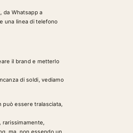
et, da Whatsapp a
re una linea di telefono
re il brand e metterlo
ancanza di soldi, vediamo
 può essere tralasciata,
, rarissimamente,
ing, ma, non essendo un