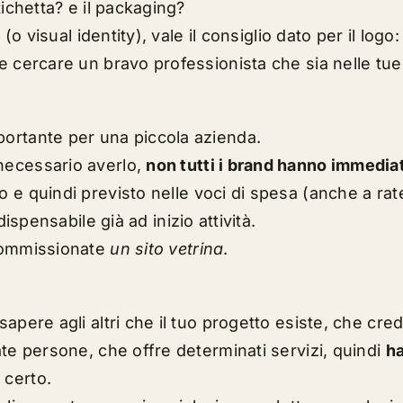
tichetta? e il packaging?
a (o visual identity), vale il consiglio dato per il lo
e cercare un bravo professionista che sia nelle tue
ortante per una piccola azienda.
necessario averlo,
non tutti i brand hanno immedi
 e quindi previsto nelle voci di spesa (anche a rat
dispensabile già ad inizio attività
.
ommissionate
un sito vetrina
.
apere agli altri che il tuo progetto esiste, che cred
ate persone, che offre determinati servizi, quindi
ha
 certo.