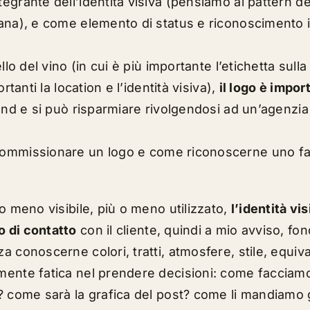
egrante dell’identità visiva (pensiamo ai pattern de
bana), e come elemento di status e riconoscimento
lo del vino (in cui è più importante l’etichetta sulla b
rtanti la location e l’identità visiva),
il logo è impor
and e si può risparmiare rivolgendosi ad un’agenzia
commissionare un logo
e come
riconoscerne uno f
o meno visibile, più o meno utilizzato,
l’identità vi
 di contatto
con il cliente, quindi a mio avviso, fo
 conoscerne colori, tratti, atmosfere, stile, equiv
ente fatica nel prendere decisioni: come facciamo
? come sarà la grafica del post? come li mandiamo 