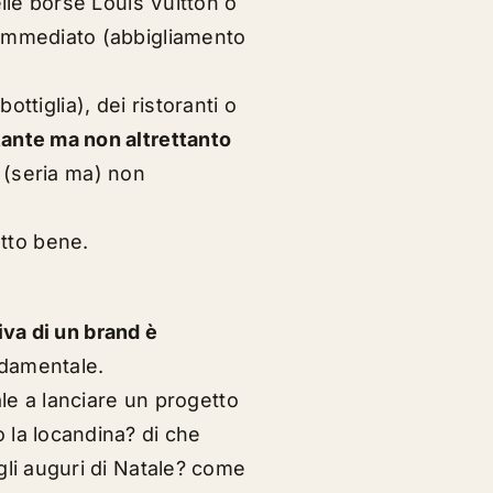
lle borse Louis Vuitton o
 immediato (abbigliamento
ottiglia), dei ristoranti o
tante ma non altrettanto
 (seria ma) non
atto bene
.
siva di un brand è
ndamentale.
ale a lanciare un progetto
 la locandina? di che
gli auguri di Natale? come