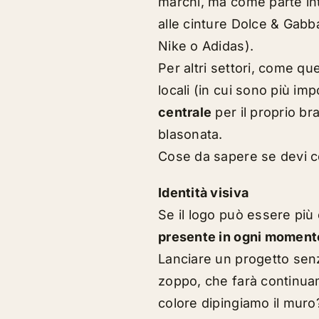
marchi, ma come parte int
alle cinture Dolce & Gab
Nike o Adidas).
Per altri settori, come quel
locali (in cui sono più impo
centrale
per il proprio br
blasonata.
Cose da sapere se devi 
Identità visiva
Se il logo può essere più 
presente in ogni momento
Lanciare un progetto senza
zoppo, che farà continuam
colore dipingiamo il muro