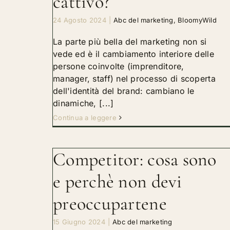
cattivo?
24 Agosto 2024
|
Abc del marketing
,
BloomyWild
La parte più bella del marketing non si
vede ed è il cambiamento interiore delle
persone coinvolte (imprenditore,
manager, staff) nel processo di scoperta
dell'identità del brand: cambiano le
dinamiche, [...]
Continua a leggere
Competitor: cosa sono
e perchè non devi
preoccupartene
15 Giugno 2024
|
Abc del marketing