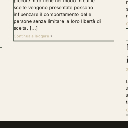
piccole modifiche nel modo in cui le
scelte vengono presentate possono
influenzare il comportamento delle
persone senza limitare la loro libertà di
C
scelta. [...]
Continua a leggere
2
C