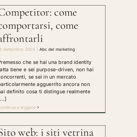
Competitor: come
comportarsi, come
affrontarli
15 Settembre 2024
|
Abc del marketing
Premesso che se hai una brand identity
fatta bene e sei purpose-driven, non hai
concorrenti, se sei in un mercato
particolarmente agguerrito ancora non
hai definito cosa ti distingue realmente
...]
ontinua a leggere
Sito web: i siti vetrina