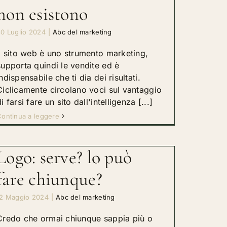
non esistono
0 Luglio 2024
|
Abc del marketing
Il sito web è uno strumento marketing,
supporta quindi le vendite ed è
indispensabile che ti dia dei risultati.
Ciclicamente circolano voci sul vantaggio
i farsi fare un sito dall'intelligenza [...]
ontinua a leggere
Logo: serve? lo può
fare chiunque?
12 Maggio 2024
|
Abc del marketing
Credo che ormai chiunque sappia più o