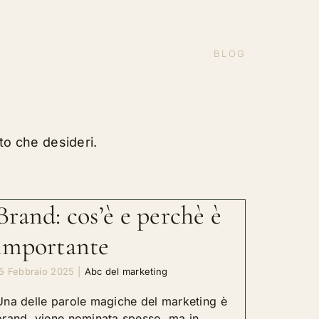
BLOG
to che desideri.
Brand: cos’è e perchè è
importante
5 Febbraio 2025
|
Abc del marketing
Una delle parole magiche del marketing è
brand, viene nominata spesso, ma in