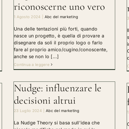
riconoscerne uno vero
1 Agosto 2024
|
Abc del marketing
3
Una delle tentazioni più forti, quando
nasce un progetto, è quella di provare a
disegnare da soli il proprio logo o farlo
fare al proprio amico/cugino/conoscente,
anche se non lo [...]
d
Continua a leggere
C
Nudge: influenzare le
decisioni altrui
23 Luglio 2024
|
Abc del marketing
La Nudge Theory si basa sull'idea che