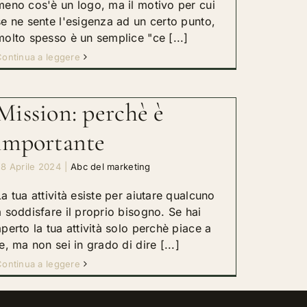
meno cos'è un logo, ma il motivo per cui
se ne sente l'esigenza ad un certo punto,
molto spesso è un semplice "ce [...]
ontinua a leggere
Mission: perchè è
importante
8 Aprile 2024
|
Abc del marketing
La tua attività esiste per aiutare qualcuno
a soddisfare il proprio bisogno. Se hai
aperto la tua attività solo perchè piace a
te, ma non sei in grado di dire [...]
ontinua a leggere