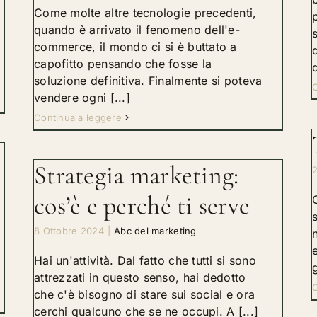
Come molte altre tecnologie precedenti,
quando è arrivato il fenomeno dell'e-
commerce, il mondo ci si è buttato a
capofitto pensando che fosse la
soluzione definitiva. Finalmente si poteva
C
vendere ogni [...]
Continua a leggere
Strategia marketing:
cos’è e perché ti serve
8 Ottobre 2024
|
Abc del marketing
Hai un'attività. Dal fatto che tutti si sono
attrezzati in questo senso, hai dedotto
C
che c'è bisogno di stare sui social e ora
cerchi qualcuno che se ne occupi. A [...]