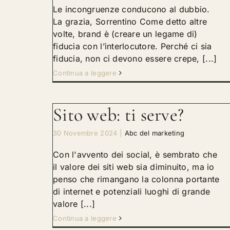
Le incongruenze conducono al dubbio.
La grazia, Sorrentino Come detto altre
volte, brand è (creare un legame di)
fiducia con l’interlocutore. Perché ci sia
fiducia, non ci devono essere crepe, [...]
Continua a leggere
Sito web: ti serve?
30 Novembre 2024
|
Abc del marketing
Con l'avvento dei social, è sembrato che
il valore dei siti web sia diminuito, ma io
penso che rimangano la colonna portante
di internet e potenziali luoghi di grande
valore [...]
Continua a leggere