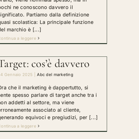
pochi ne conoscono davvero il
significato. Partiamo dalla definizione
quasi scolastica: La principale funzione
del marchio è [...]
ontinua a leggere
Target: cos’è davvero
24 Gennaio 2025
|
Abc del marketing
Ora che il marketing è dappertutto, si
sente spesso parlare di target anche tra i
non addetti al settore, ma viene
erroneamente associato al cliente,
generando equivoci e pregiudizi, per [...]
ontinua a leggere