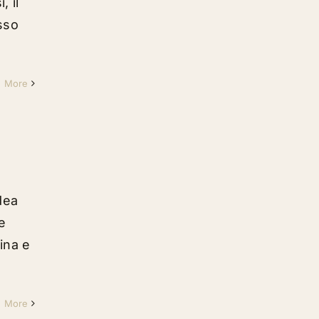
, il
sso
d More
dea
e
ina e
d More