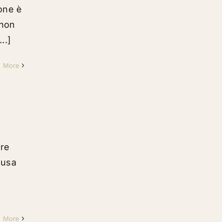
one è
 non
..]
d More
ere
 usa
d More