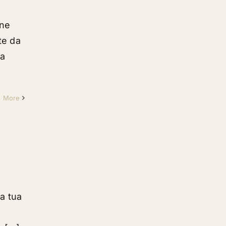
 ne
te da
sa
d More
a tua