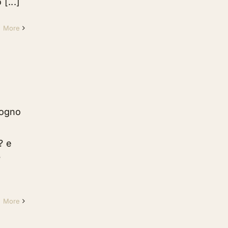
[...]
d More
sogno
? e
?
d More