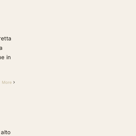
retta
a
me in
d More
 alto