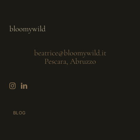
Comunicazione
Abc del Marketing
bloomywild
Abitare il digitale
beatrice@bloomywild.it
Pescara, Abruzzo
Strategie naturali
Bloomywild
BLOG